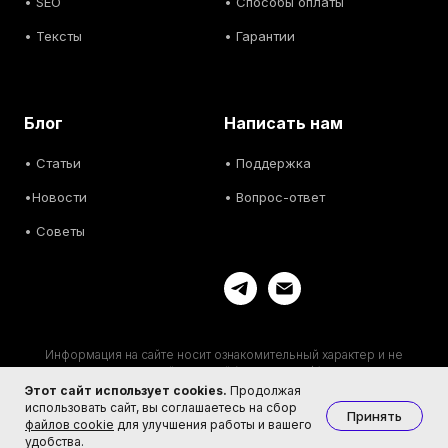
• SEO
• Способы оплаты
• Тексты
• Гарантии
Блог
Написать нам
• С
татьи
• Поддержка
•
Новости
• Вопрос-ответ
• С
оветы
Информация на сайте носит ознакомительный характер и не
являются публичной офертой (ст. 437 ГК РФ). Актуальную
информацию уточняйте у менеджеров.
Этот сайт использует cookies.
Продолжая
Пользовательское соглашение
·
Публичная оферта
·
Политика
использовать сайт, вы соглашаетесь на сбор
Принять
конфиденциальности
·
Политика cookie
файлов cookie
для улучшения работы и вашего
удобства.