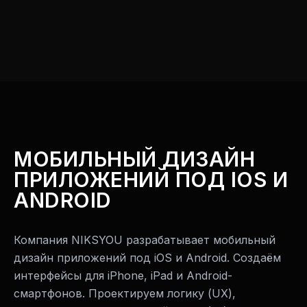
Дизайн
мобильного
приложения
под
iOS
60000
МОБИЛЬНЫЙ ДИЗАЙН
₽
ПРИЛОЖЕНИЙ ПОД IOS И
Дизайн
мобильного
ANDROID
приложения
под
Android
60000
Компания NIKSYOU разрабатывает мобильный
₽
дизайн приложений под iOS и Android. Создаём
Адаптация
интерфейсы для iPhone, iPad и Android-
веб-
дизайна
смартфонов. Проектируем логику (UX),
под