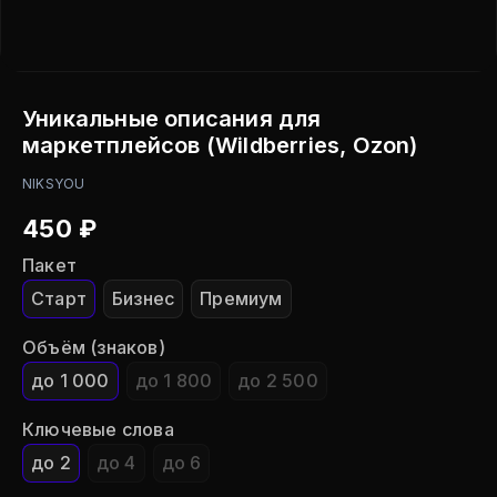
Уникальные описания для
маркетплейсов (Wildberries, Ozon)
NIKSYOU
450
₽
Пакет
Старт
Бизнес
Премиум
Объём (знаков)
до 1 000
до 1 800
до 2 500
Ключевые слова
до 2
до 4
до 6