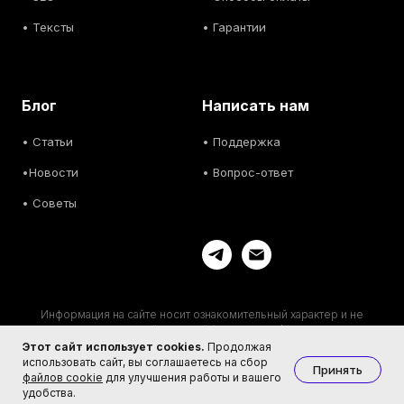
• Тексты
• Гарантии
Блог
Написать нам
• С
татьи
• Поддержка
•
Новости
• Вопрос-ответ
• С
оветы
Информация на сайте носит ознакомительный характер и не
являются публичной офертой (ст. 437 ГК РФ). Актуальную
информацию уточняйте у менеджеров.
Этот сайт использует cookies.
Продолжая
Пользовательское соглашение
·
Публичная оферта
·
Политика
использовать сайт, вы соглашаетесь на сбор
Принять
конфиденциальности
·
Политика cookie
файлов cookie
для улучшения работы и вашего
удобства.