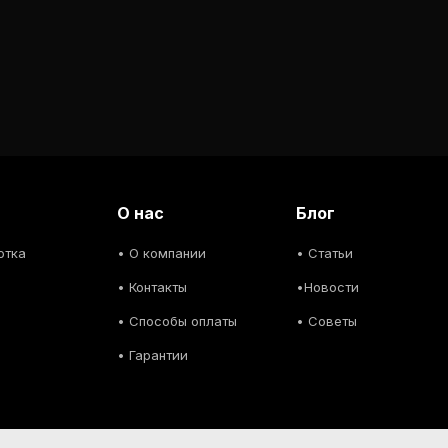
О нас
Блог
отка
• О компании
• С
татьи
• Контакты
•
Новости
• Способы оплаты
• С
оветы
• Гарантии