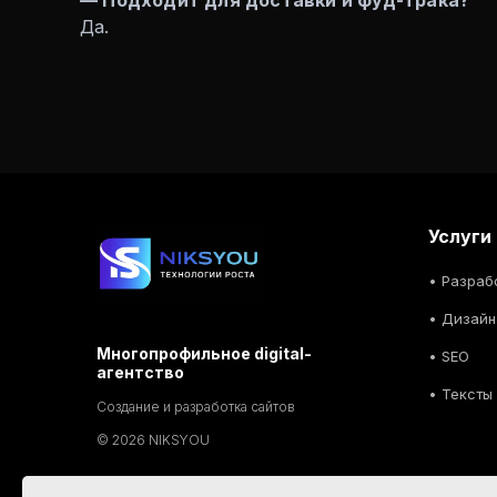
— Подходит для доставки и фуд-трака?
Да.
Услуги
•
Разраб
•
Дизайн
Многопрофильное digital-
• SEO
агентство
• Тексты
Создание и разработка сайтов
© 2026 NIKSYOU