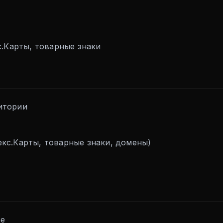
с.Карты, товарные знаки
итории
екс.Карты, товарные знаки, домены)
те