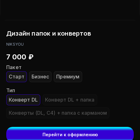
Дизайн папок и конвертов
NIKSYOU
7 000
₽
Пакет
Старт
Бизнес
Премиум
Тип
Конверт DL
Конверт DL + папка
Конверты (DL, С4) + папка с карманом
Перейти к оформлению