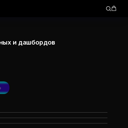
нных и дашбордов
ю