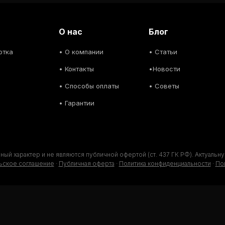
О нас
Блог
отка
• О компании
• С
татьи
• Контакты
•
Новости
• Способы оплаты
• С
оветы
• Гарантии
ный характер и не являются публичной офертой (ст. 437 ГК РФ). Актуал
ьское соглашение
·
Публичная оферта
·
Политика конфиденциальности
·
Пол