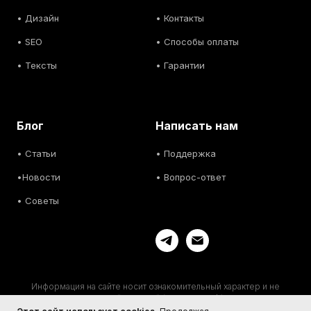
•
Дизайн
• Контакты
• SEO
• Способы оплаты
• Тексты
• Гарантии
Блог
Написать нам
• С
татьи
• Поддержка
•
Новости
• Вопрос-ответ
• С
оветы
Информация на сайте носит ознакомительный характер и не
являются публичной офертой (ст. 437 ГК РФ). Актуальную
информацию уточняйте у менеджеров.