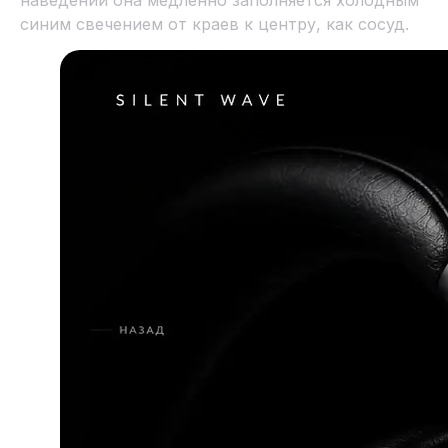
наведении она медленно заполняется холодным
синим свечением от краев к центру, как сосуд.