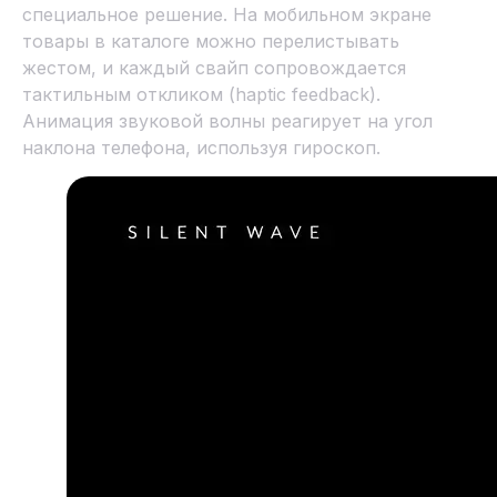
специальное решение. На мобильном экране
товары в каталоге можно перелистывать
жестом, и каждый свайп сопровождается
тактильным откликом (haptic feedback).
Анимация звуковой волны реагирует на угол
наклона телефона, используя гироскоп.