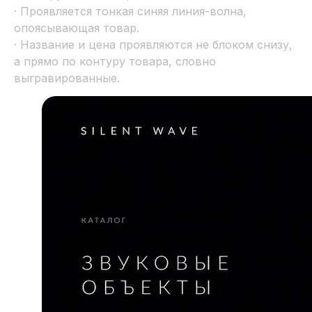
· Проявляется тонкая синяя линия-волна,
опоясывающая товар.
· Название и цена проявляются не блоком снизу,
а прямо по контуру товара, словно
выгравированные.