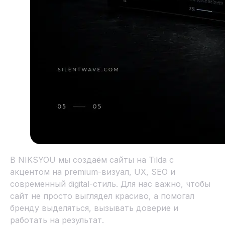
В NIKSYOU мы создаём сайты на Tilda с
акцентом на premium-визуал, UX, SEO и
современный digital-стиль. Для нас важно, чтобы
сайт не просто выглядел красиво, а помогал
бренду выделяться, вызывать доверие и
работать на результат.