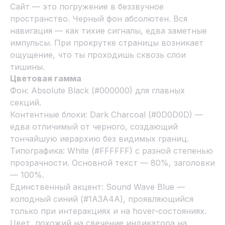
Сайт — это погружение в беззвучное
пространство. Черный фон абсолютен. Вся
навигация — как тихие сигналы, едва заметные
импульсы. При прокрутке страницы возникает
ощущение, что ты проходишь сквозь слои
тишины.
Цветовая гамма
Фон: Absolute Black (#000000) для главных
секций.
Контентные блоки: Dark Charcoal (#0D0D0D) —
едва отличимый от черного, создающий
тончайшую иерархию без видимых границ.
Типографика: White (#FFFFFF) с разной степенью
прозрачности. Основной текст — 80%, заголовки
— 100%.
Единственный акцент: Sound Wave Blue —
холодный синий (#1A3A4A), проявляющийся
только при интеракциях и на hover-состояниях.
Цвет, похожий на свечение индикатора на