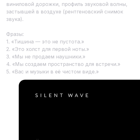
виниловой дорожки, профиль звуковой волны,
застывшей в воздухе (рентгеновский снимок
звука).
Фразы:
1. «Тишина — это не пустота.»
2. «Это холст для первой ноты.»
3. «Мы не продаем наушники.»
4. «Мы создаем пространство для встречи.»
5. «Вас и музыки в её чистом виде.»