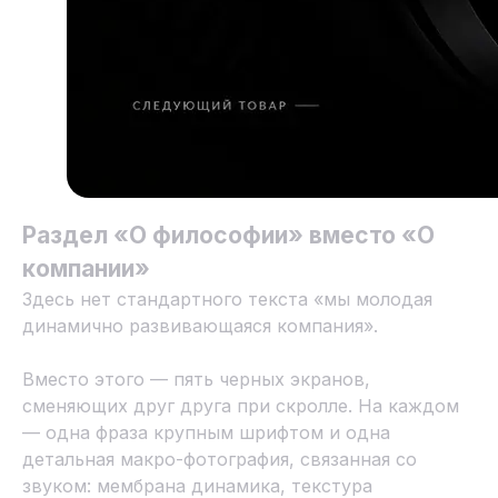
Раздел «О философии» вместо «О
компании»
Здесь нет стандартного текста «мы молодая
динамично развивающаяся компания».
Вместо этого — пять черных экранов,
сменяющих друг друга при скролле. На каждом
— одна фраза крупным шрифтом и одна
детальная макро-фотография, связанная со
звуком: мембрана динамика, текстура