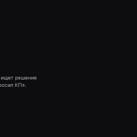
и ищет решение
росил КП».