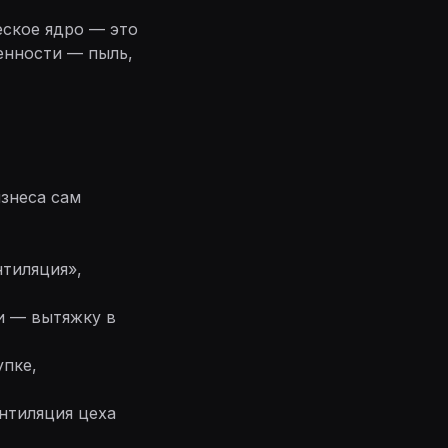
еское ядро — это
енности — пыль,
изнеса сам
нтиляция»,
ки — вытяжку в
упке,
ентиляция цеха