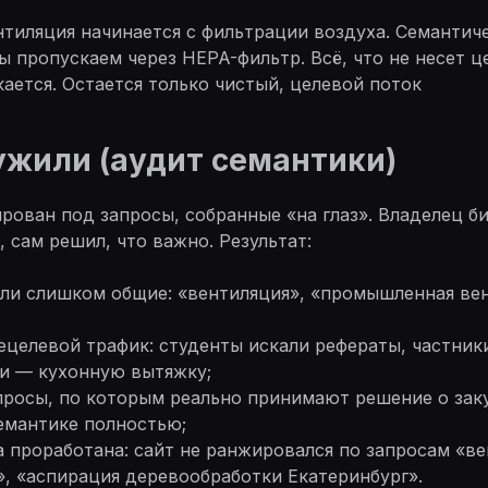
иляция начинается с фильтрации воздуха. Семантич
ы пропускаем через HEPA-фильтр. Всё, что не несет ц
кается. Остается только чистый, целевой поток
ужили (аудит семантики)
рован под запросы, собранные «на глаз». Владелец б
 сам решил, что важно. Результат:
 были слишком общие: «вентиляция», «промышленная ве
нецелевой трафик: студенты искали рефераты, частни
ки — кухонную вытяжку;
просы, по которым реально принимают решение о зак
емантике полностью;
ла проработана: сайт не ранжировался по запросам «в
, «аспирация деревообработки Екатеринбург».