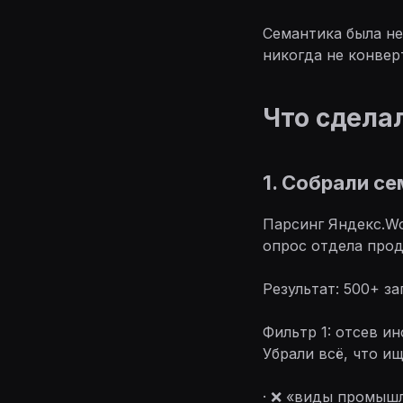
Семантика была не
никогда не конвер
Что сдела
1. Собрали се
Парсинг Яндекс.Wo
опрос отдела прод
Результат: 500+ з
Фильтр 1: отсев и
Убрали всё, что и
· ❌ «виды промыш