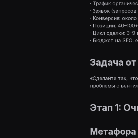
· Трафик органиче
· Заявок (запросов
· Конверсия: около
· Позиции: 40–100
· Цикл сделки: 3–9
· Бюджет на SEO: е
Задача от
«Сделайте так, чт
проблемы с вентил
Этап 1: О
Метафора 