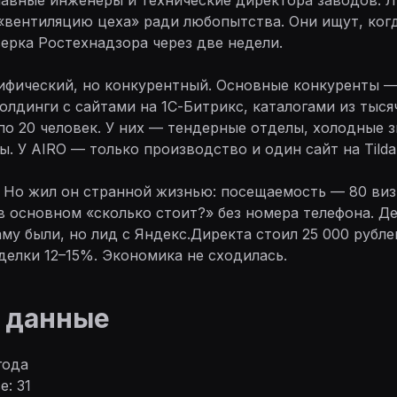
«вентиляцию цеха» ради любопытства. Они ищут, когд
верка Ростехнадзора через две недели.
ифический, но конкурентный. Основные конкуренты 
лдинги с сайтами на 1С-Битрикс, каталогами из тыся
о 20 человек. У них — тендерные отделы, холодные з
. У AIRO — только производство и один сайт на Tilda
. Но жил он странной жизнью: посещаемость — 80 виз
 в основном «сколько стоит?» без номера телефона. Д
му были, но лид с Яндекс.Директа стоил 25 000 рубле
елки 12–15%. Экономика не сходилась.
 данные
года
е: 31