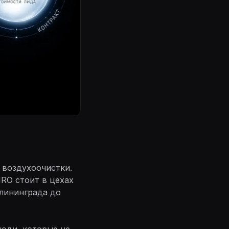
 воздухоочистки.
IRO стоит в цехах
алининграда до
юди, которые не