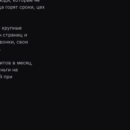
а горят сроки, цех
— крупные
ч страниц и
вонки, свои
.
итов в месяц,
еньги на
й при