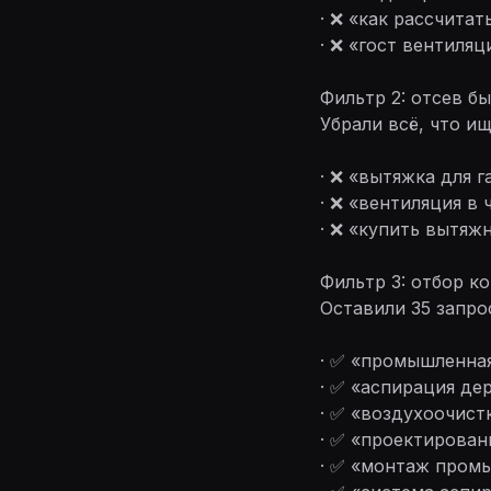
· ❌ «как рассчитат
· ❌ «гост вентиля
Фильтр 2: отсев б
Убрали всё, что ищ
· ❌ «вытяжка для г
· ❌ «вентиляция в 
· ❌ «купить вытяж
Фильтр 3: отбор к
Оставили 35 запро
· ✅ «промышленная
· ✅ «аспирация д
· ✅ «воздухоочистк
· ✅ «проектирова
· ✅ «монтаж пром